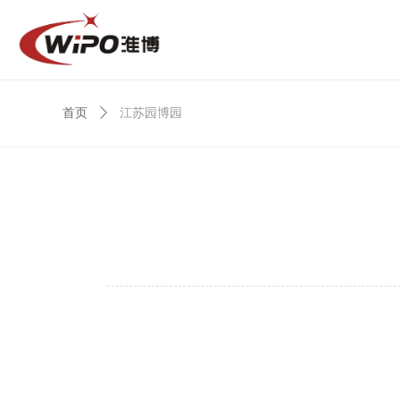
首页
ꄲ
江苏园博园