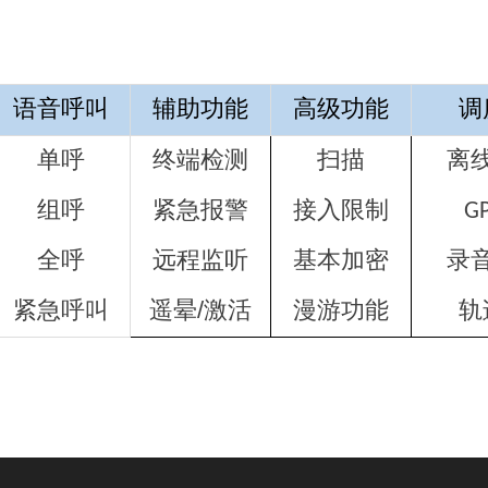
语音呼叫
辅助功能
高级功能
调
单呼
终端检测
扫描
离
组呼
紧急报警
接入限制
G
全呼
远程监听
基本加密
录
紧急呼叫
遥晕/激活
漫游功能
轨