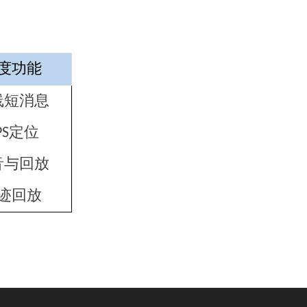
度功能
线短消息
PS
定位
音与回放
迹回放